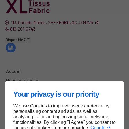
113, Chemin Maheu,
SHEFFORD,
QC
J2M 1V5
819-201-6743
Disponible 7j/7
Accueil
Nous contacter
Politique de Confidentialité
Your privacy is our priority
Plan du site
We use Cookies to improve user experience by
personalising content and ads, as well as
analyzing traffic and optimizing social networks
functionalities. By clicking "I Agree" you consent to
Haut de page
the use of Cookies from our providers
Google